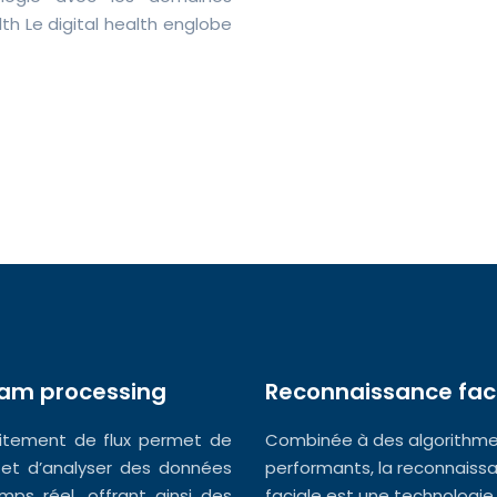
lth Le digital health englobe
eam processing
Reconnaissance fac
aitement de flux permet de
Combinée à des algorithm
 et d’analyser des données
performants, la reconnaiss
mps réel, offrant ainsi des
faciale est une technologie