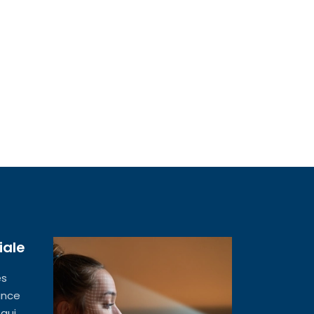
iale
es
ance
 qui