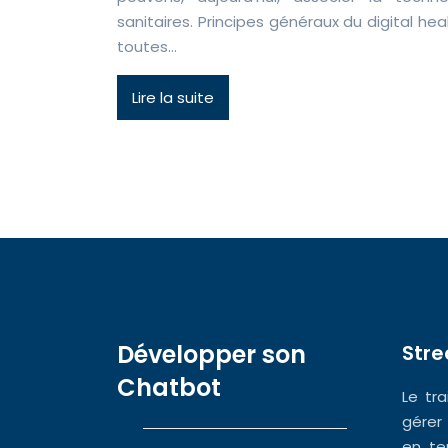
sanitaires. Principes généraux du digital hea
toutes…
Lire la suite
Développer son
Str
Chatbot
Le tr
gérer
en te