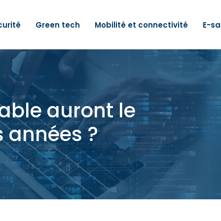
urité
Green tech
Mobilité et connectivité
E-sa
able auront le
s années ?