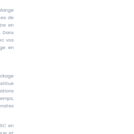
élange
ées de
tre en
. Dans
ec vos
age en
ockage
stitue
mations
temps,
onates
 CSC en
nue et