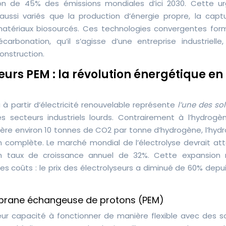
ion de 45% des émissions mondiales d’ici 2030. Cette u
aussi variés que la production d’énergie propre, la capt
s matériaux biosourcés. Ces technologies convergentes for
arbonation, qu’il s’agisse d’une entreprise industrielle,
construction.
eurs PEM : la révolution énergétique en
 à partir d’électricité renouvelable représente
l’une des so
 secteurs industriels lourds. Contrairement à l’hydrogèn
ère environ 10 tonnes de CO2 par tonne d’hydrogène, l’hyd
n complète. Le marché mondial de l’électrolyse devrait att
 un taux de croissance annuel de 32%. Cette expansion 
 coûts : le prix des électrolyseurs a diminué de 60% depui
mbrane échangeuse de protons (PEM)
leur capacité à fonctionner de manière flexible avec des s