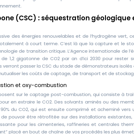
ionnement.
one (CSC) : séquestration géologique 
e des énergies renouvelables et de l’hydrogène vert, ce
 totalement à court terme. C’est là que la capture et le st
ogie de transition critique. L’Agence internationale de l’
s de 1,2 gigatonne de CO2 par an d’ici 2030 pour rester s
es verront passer la CSC du stade de démonstrateurs isolés 
mutualiser les coûts de captage, de transport et de stockag
stion et oxy-combustion
eposent sur le captage post-combustion, qui consiste à trai
 pour en extraire le CO2. Des solvants aminés ou des mem
 90% du CO2, qui est ensuite comprimé et acheminé vers u
 pouvoir être rétrofitée sur des installations existantes,
essante pour les cimenteries, raffineries et centrales ther
ant” placé en bout de chaîne de vos procédés les plus émet