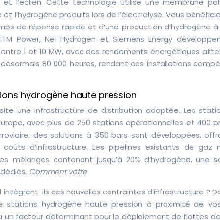
e et l’éolien. Cette technologie utilise une membrane po
et l’hydrogène produits lors de l’électrolyse. Vous bénéficie
emps de réponse rapide et d’une production d’hydrogène à
 ITM Power, Nel Hydrogen et Siemens Energy développe
 entre 1 et 10 MW, avec des rendements énergétiques atte
 désormais 80 000 heures, rendant ces installations compét
tations hydrogène haute pression
ite une infrastructure de distribution adaptée. Les stati
 Europe, avec plus de 250 stations opérationnelles et 400 
erroviaire, des solutions à 350 bars sont développées, off
oûts d’infrastructure. Les pipelines existants de gaz n
es mélanges contenant jusqu’à 20% d’hydrogène, une so
 dédiés.
Comment votre
l intègrent-ils ces nouvelles contraintes d’infrastructure ? D
 de stations hydrogène haute pression à proximité de vos
ra un facteur déterminant pour le déploiement de flottes de