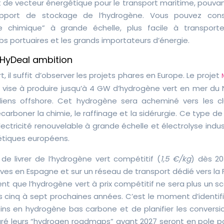
rt de vecteur énergétique pour le transport maritime, pouva
port de stockage de l’hydrogène. Vous pouvez cons
chimique” à grande échelle, plus facile à transport
s portuaires et les grands importateurs d’énergie.
t HyDeal ambition
, il suffit d’observer les projets phares en Europe. Le projet
 vise à produire jusqu’à 4 GW d’hydrogène vert en mer du 
oliens offshore. Cet hydrogène sera acheminé vers les cl
carboner la chimie, le raffinage et la sidérurgie. Ce type de
ectricité renouvelable à grande échelle et électrolyse indust
étiques européens.
e livrer de l’hydrogène vert compétitif (
1,5 €/kg
) dès 20
ves en Espagne et sur un réseau de transport dédié vers la
ient que l’hydrogène vert à prix compétitif ne sera plus un s
 les cinq à sept prochaines années. C’est le moment d’identif
soins en hydrogène bas carbone et de planifier les conversi
turé leurs “hydrogen roadmaps” avant 2027 seront en pole po