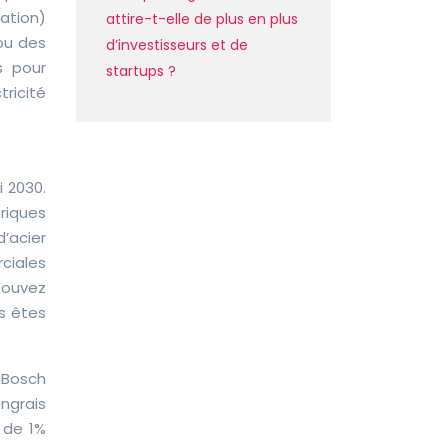
vation)
attire-t-elle de plus en plus
 ou des
d’investisseurs et de
s pour
startups ?
ricité
i 2030.
triques
’acier
ciales
pouvez
s êtes
-Bosch
ngrais
 de 1%