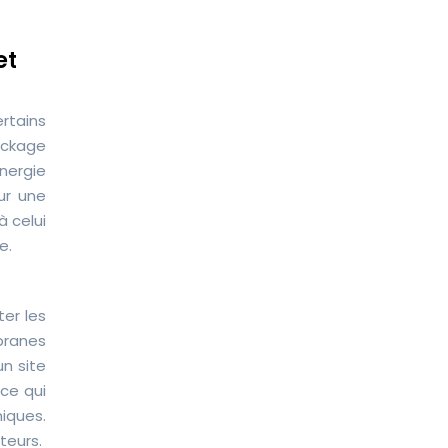
et
rtains
ockage
énergie
ur une
à celui
e.
ter les
branes
n site
 ce qui
miques.
teurs.