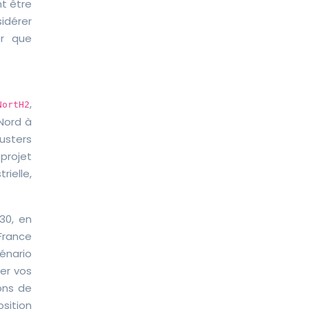
nt être
idérer
er que
,
NortH2
Nord à
usters
 projet
rielle,
30, en
 France
cénario
ier vos
ons de
sition