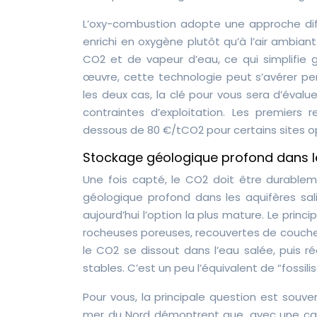
L’oxy-combustion adopte une approche diff
enrichi en oxygène plutôt qu’à l’air ambia
CO2 et de vapeur d’eau, ce qui simplifie
œuvre, cette technologie peut s’avérer p
les deux cas, la clé pour vous sera d’éval
contraintes d’exploitation. Les premier
dessous de 80 €/tCO2 pour certains sites o
Stockage géologique profond dans le
Une fois capté, le CO2 doit être durablem
géologique profond dans les aquifères sal
aujourd’hui l’option la plus mature. Le prin
rocheuses poreuses, recouvertes de couch
le CO2 se dissout dans l’eau salée, puis 
stables. C’est un peu l’équivalent de “fossili
Pour vous, la principale question est souve
mer du Nord démontrent que, avec une cara