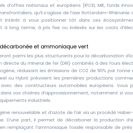
ls d’offres nationaux et européens (IPCEI, MIE, fonds Inno
ansfrontaliers, qu’il s’agisse de l’axe Rotterdam–Rhénanie
ut intérêt à vous positionner tôt dans ces écosystème
 à long terme, à prix fixe ou indexés sur les coûts d’élect
gie décarbonée et ammoniaque vert
eront parmi les plus structurants pour la décarbonation d’ic
n directe du minerai de fer (DRI) combinés à des fours élec
rogène, réduisant les émissions de CO2 de 90% par tonne d
el ou Hybrit prévoient les premières productions commer
s avec des constructeurs automobiles européens. Vous 
ne dans vos chaînes d’approvisionnement, notamment si vou
équipements industriels.
ogène renouvelable et d’azote de l’air via un procédé Haber
e. D’une part, il permet de décarboner la production d’e
e, en remplaçant l’ammoniaque fossile responsable de près