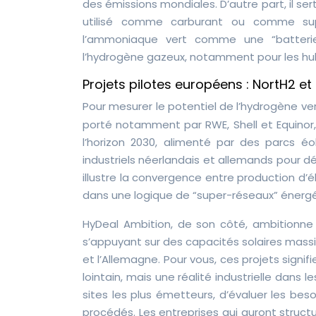
des émissions mondiales. D’autre part, il se
utilisé comme carburant ou comme sup
l’ammoniaque vert comme une “batterie 
l’hydrogène gazeux, notamment pour les hub
Projets pilotes européens : NortH2 e
Pour mesurer le potentiel de l’hydrogène vert
porté notamment par RWE, Shell et Equinor,
l’horizon 2030, alimenté par des parcs é
industriels néerlandais et allemands pour dé
illustre la convergence entre production d’él
dans une logique de “super-réseaux” énerg
HyDeal Ambition, de son côté, ambitionne d
s’appuyant sur des capacités solaires massi
et l’Allemagne. Pour vous, ces projets signif
lointain, mais une réalité industrielle dans
sites les plus émetteurs, d’évaluer les be
procédés. Les entreprises qui auront struc