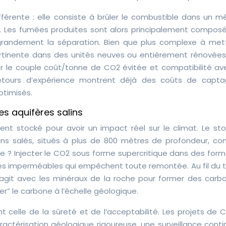
érente : elle consiste à brûler le combustible dans un m
nt. Les fumées produites sont alors principalement compos
 grandement la séparation. Bien que plus complexe à met
ertinente dans des unités neuves ou entièrement rénovées
uer le couple coût/tonne de CO2 évitée et compatibilité av
s retours d’expérience montrent déjà des coûts de capt
ptimisés.
s aquifères salins
ent stocké pour avoir un impact réel sur le climat. Le st
ins salés, situés à plus de 800 mètres de profondeur, con
cipe ? Injecter le CO2 sous forme supercritique dans des for
es imperméables qui empêchent toute remontée. Au fil du 
réagit avec les minéraux de la roche pour former des carb
ser” le carbone à l’échelle géologique.
nt celle de la sûreté et de l’acceptabilité. Les projets de
ctérisation géologique rigoureuse, une surveillance conti