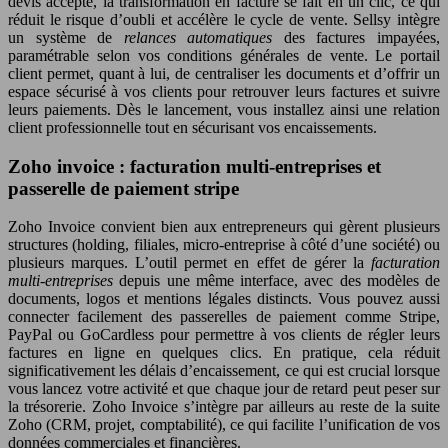
devis accepté, la transformation en facture se fait en un clic, ce qui
réduit le risque d’oubli et accélère le cycle de vente. Sellsy intègre
un système de
relances automatiques
des factures impayées,
paramétrable selon vos conditions générales de vente. Le portail
client permet, quant à lui, de centraliser les documents et d’offrir un
espace sécurisé à vos clients pour retrouver leurs factures et suivre
leurs paiements. Dès le lancement, vous installez ainsi une relation
client professionnelle tout en sécurisant vos encaissements.
Zoho invoice : facturation multi-entreprises et
passerelle de paiement stripe
Zoho Invoice convient bien aux entrepreneurs qui gèrent plusieurs
structures (holding, filiales, micro-entreprise à côté d’une société) ou
plusieurs marques. L’outil permet en effet de gérer la
facturation
multi-entreprises
depuis une même interface, avec des modèles de
documents, logos et mentions légales distincts. Vous pouvez aussi
connecter facilement des passerelles de paiement comme Stripe,
PayPal ou GoCardless pour permettre à vos clients de régler leurs
factures en ligne en quelques clics. En pratique, cela réduit
significativement les délais d’encaissement, ce qui est crucial lorsque
vous lancez votre activité et que chaque jour de retard peut peser sur
la trésorerie. Zoho Invoice s’intègre par ailleurs au reste de la suite
Zoho (CRM, projet, comptabilité), ce qui facilite l’unification de vos
données commerciales et financières.