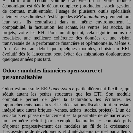
À partir d’un certain volume d’activité ou si votre modèle
économique est dès le départ complexe (production, stock, gestion
de contrats, multi-entités), l’usage de plusieurs outils spécialisés
atteint vite ses limites. C’est là que les
ERP modulaires
prennent tout
leur sens. Ils centralisent dans un même environnement la
comptabilité, la facturation, les achats, les ventes, les stocks, les
projets, voire les RH. Pour un dirigeant, cela signifie moins de
ressaisies, une meilleure cohérence des données et une vision
transversale de la performance financière et opérationnelle. Même si
l’on n’active au début que quelques modules, choisir un ERP
évolutif dès le lancement peut éviter des migrations douloureuses
quelques années plus tard.
Odoo : modules financiers open-source et
personnalisables
Odoo est une suite ERP
open-source
particulièrement flexible, qui
séduit autant les petites structures que les ETI. Son module
comptable permet de gérer la facturation, les écritures, les
rapprochements bancaires et les déclarations fiscales, tout en restant
intégré aux autres briques (ventes, achats, stocks, projets). L’un de
ses atouts en phase de lancement est la possibilité de démarrer avec
un périmètre réduit (par exemple, facturation + compta) puis
d’ajouter progressivement des modules au fil de la croissance.
L’écosystème de développeurs et d’intégrateurs permet par ailleurs