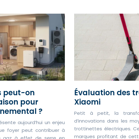
s peut-on
Évaluation des tr
aison pour
Xiaomi
nnemental ?
Petit à petit, la transfo
d’innovations dans les m
ésente aujourd’hui un enjeu
trottinettes électriques. C
ue foyer peut contribuer à
marques profitant de cett
de gaz à effet de serre en