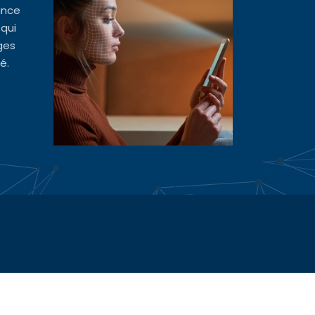
ance
 qui
ges
é.