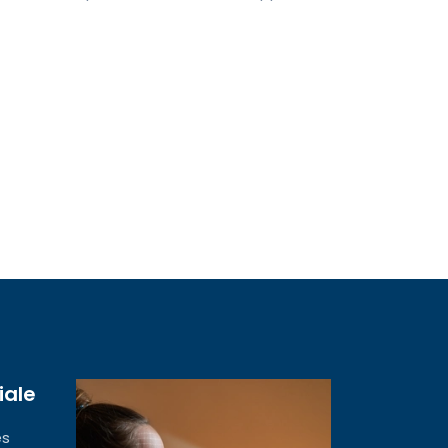
iale
es