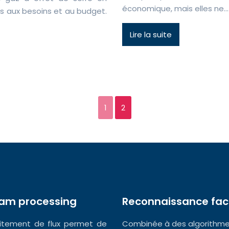
économique, mais elles ne…
 aux besoins et au budget.
Lire la suite
1
2
eam processing
Reconnaissance fac
aitement de flux permet de
Combinée à des algorithm